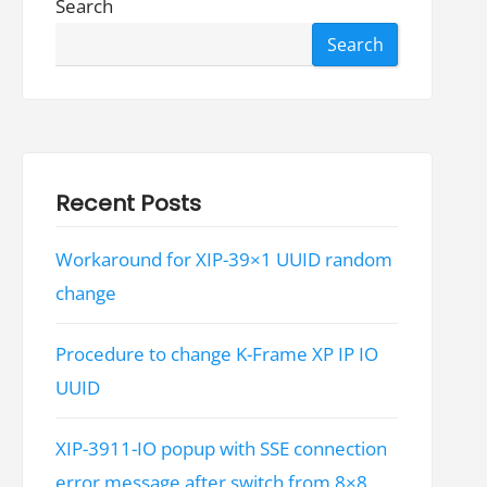
Search
Search
Recent Posts
Workaround for XIP-39×1 UUID random
change
Procedure to change K-Frame XP IP IO
UUID
XIP-3911-IO popup with SSE connection
error message after switch from 8×8