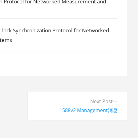
ion Protocol for Networked Measurement and
 Clock Synchronization Protocol for Networked
stems
N
Next Post
e
1588v2 Management消息
x
t
p