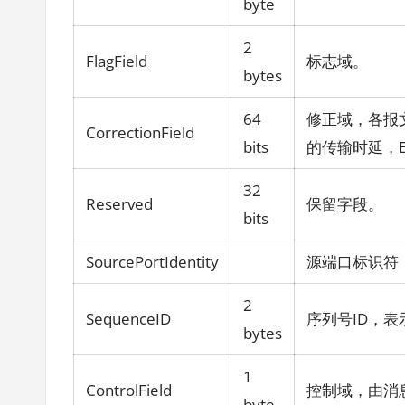
byte
2
FlagField
标志域。
bytes
64
修正域，各报
CorrectionField
bits
的传输时延，E
32
Reserved
保留字段。
bits
SourcePortIdentity
源端口标识符
2
SequenceID
序列号ID，
bytes
1
ControlField
控制域，由消
byte