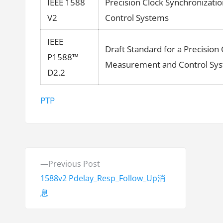
IEEE 1588
Precision Clock Synchronizat
V2
Control Systems
IEEE
Draft Standard for a Precision
P1588™
Measurement and Control Sy
D2.2
Tags:
PTP
P
P
Previous Post
o
r
1588v2 Pdelay_Resp_Follow_Up消
e
息
s
v
t
i