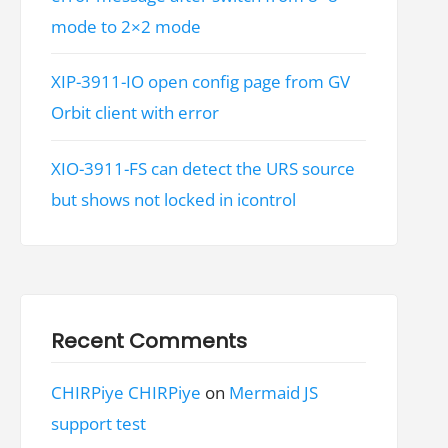
mode to 2×2 mode
XIP-3911-IO open config page from GV
Orbit client with error
XIO-3911-FS can detect the URS source
but shows not locked in icontrol
Recent Comments
CHIRPiye CHIRPiye
on
Mermaid JS
support test