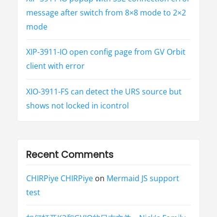
message after switch from 8×8 mode to 2×2
mode
XIP-3911-IO open config page from GV Orbit
client with error
XIO-3911-FS can detect the URS source but
shows not locked in icontrol
Recent Comments
CHIRPiye CHIRPiye
on
Mermaid JS support
test