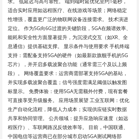
求。 低延迟与高可靠性。 端到端时延优化至约1毫秒，
适合实时应用如远程医疗、在线游戏等场景；网络稳定
性增强，覆盖更广泛的物联网设备连接需求。 技术演进
定位。 作为5G向6G过渡的关键阶段，5GA在频谱效率、
能耗和安全性方面显著提升，为沉浸式交互（如XR、全
息通信）提供基础支撑。 显示条件与使用要求 手机终端
支持：需配备支持5GA的硬件（如最新款旗舰手机的5G
芯片），并开启多载波聚合功能（通常需三个及以上频
段）。 网络覆盖要求：运营商需部署支持5GA的基站，
并实现多载波聚合覆盖；信号强度需满足阈值以触发图
标显示。 免费体验：使用5GA无需额外付费，现有套餐
可直接享受升级服务。 应用场景展望 工业互联网：优化
生产自动化流程，降低人力成本；实现供应链实时数据
共享和协同管理。 公共领域：提升应急响应速度（如远
程医疗）、车联网路况反馈效率等。 目前，中国联通、
中国电信等运营商已在部分城市启动5GA测试网络部