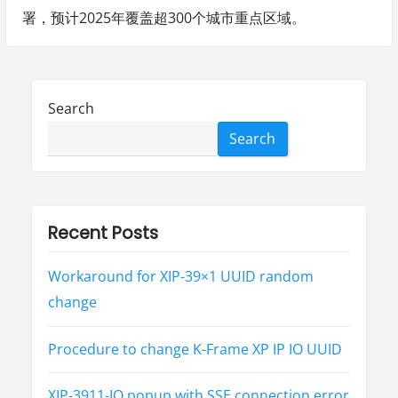
署，预计2025年覆盖超300个城市重点区域。
Search
Search
Recent Posts
Workaround for XIP-39×1 UUID random
change
Procedure to change K-Frame XP IP IO UUID
XIP-3911-IO popup with SSE connection error