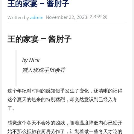
王的家宴 – 酱肘子
健
康
考
核
2,359 次
November 22, 2023
Written by
admin
评
价
现
场
考
王的家宴 – 酱肘子
试
项
目
评
分
标
by Nick
准
（
试
赠人玫瑰手留余香
行
）
”
这个年纪对时间的感知似乎发生了变化，还清晰的记得
这个夏天的热来的特别猛烈，却突然意识到已经入冬
了。
感觉这个冬天不会冷的凶残，随着温度降低内心已经开
始不那么抵触在厨房劳作了，计划着做一些冬天才吃的