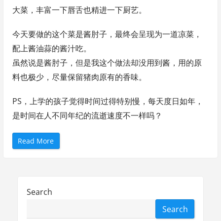
大菜，丰富一下唇舌也精进一下厨艺。
今天要做的这个菜是酱肘子，最终会呈现为一道凉菜，
配上酱油蒜的酱汁吃。
虽然说是酱肘子，但是我这个做法却没用到酱，用的原
料也极少，尽量保留猪肉原有的香味。
PS，上学的孩子觉得时间过得特别慢，每天度日如年，
是时间在人不同年纪的流逝速度不一样吗？
“
Read More
王
的
家
宴
–
酱
肘
Search
子
”
Search