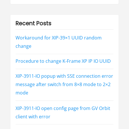
Recent Posts
Workaround for XIP-39×1 UUID random
change
Procedure to change K-Frame XP IP IO UUID
XIP-3911-IO popup with SSE connection error
message after switch from 8×8 mode to 2×2
mode
XIP-3911-IO open config page from GV Orbit
client with error