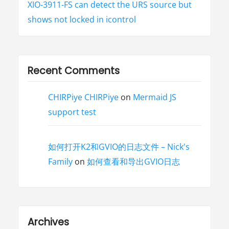
XIO-3911-FS can detect the URS source but
shows not locked in icontrol
Recent Comments
CHIRPiye CHIRPiye
on
Mermaid JS
support test
如何打开K2和GVIO的日志文件 – Nick's
Family
on
如何查看和导出GVIO日志
Archives