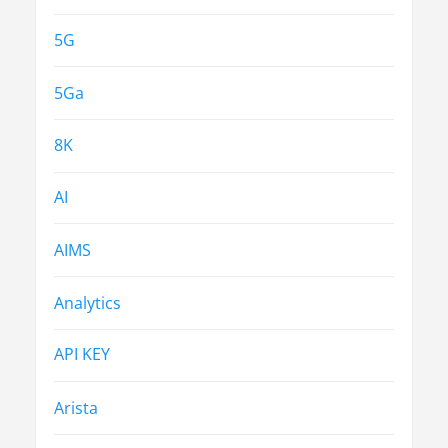
5G
5Ga
8K
AI
AIMS
Analytics
API KEY
Arista