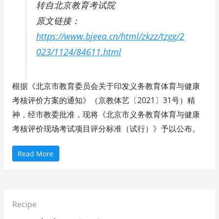
转自北京教育考试院
原文链接：
https://www.bjeea.cn/html/zkzz/tzgg/2
023/1124/84611.html
根据《北京市教育委员会关于印发义务教育体育与健康
考核评价方案的通知》（京教体艺〔2021〕31号）精
神，经市教委批准，现将《北京市义务教育体育与健康
考核评价现场考试项目评分标准（试行）》予以公布。
“
Read More
北
京
市
义
务
教
育
Posted
Recipe
体
育
与
in: