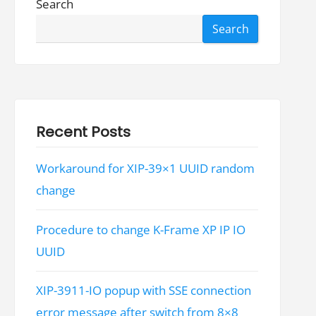
Search
Search
Recent Posts
Workaround for XIP-39×1 UUID random
change
Procedure to change K-Frame XP IP IO
UUID
XIP-3911-IO popup with SSE connection
error message after switch from 8×8