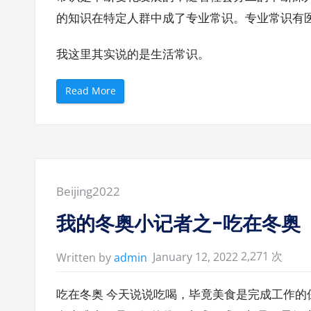
的知识在特定人群中成了专业常识。专业常识有
我这里其实说的是生活常识。
“
Read More
解
封
后
需
要
了
解
的
医
学
Posted
Beijing2022
常
识
in:
”
我的冬奥小记者之-吃在冬奥
2,271 次
January 12, 2022
Written by
admin
吃在冬奥 今天说说吃喝，毕竟美食是完成工作的