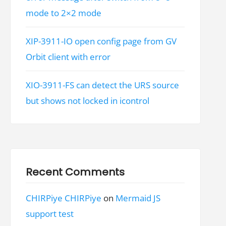
mode to 2×2 mode
XIP-3911-IO open config page from GV
Orbit client with error
XIO-3911-FS can detect the URS source
but shows not locked in icontrol
Recent Comments
CHIRPiye CHIRPiye
on
Mermaid JS
support test