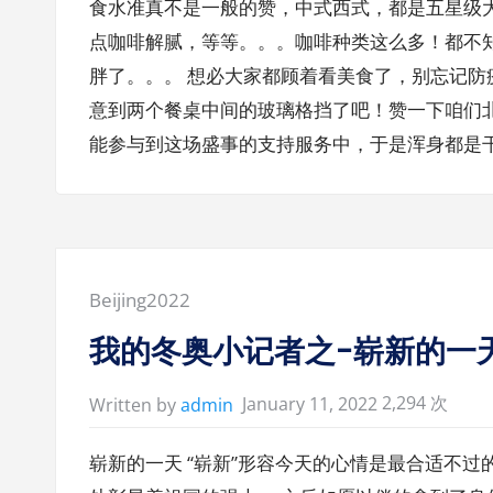
食水准真不是一般的赞，中式西式，都是五星级大
点咖啡解腻，等等。。。咖啡种类这么多！都不
胖了。。。 想必大家都顾着看美食了，别忘记
意到两个餐桌中间的玻璃格挡了吧！赞一下咱们
能参与到这场盛事的支持服务中，于是浑身都是
Posted
Beijing2022
in:
我的冬奥小记者之-崭新的一
2,294 次
January 11, 2022
Written by
admin
崭新的一天 “崭新”形容今天的心情是最合适不