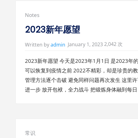
出
G
V
I
Posted
Notes
O
日
in:
志
2023新年愿望
”
2,042 次
January 1, 2023
Written by
admin
2023新年愿望 今天是2023年1月1日 是2023
可以恢复到疫情之前 2022不精彩，却是珍贵的教训
管理方法逐个击破 避免同样问题再次发生 这里许
进一步 放开包袱，全力战斗 把锻炼身体融到每日日程中 I neve
Posted
常识