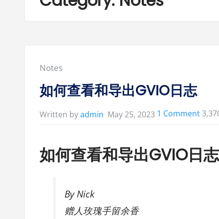
Category:
Notes
Posted
Notes
in:
如何查看和导出GVIO日志
on
1 Comment
3,37
May 25, 2023
Written by
admin
如
何
如何查看和导出GVIO日
查
看
和
By Nick
导
赠人玫瑰手留余香
出