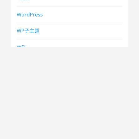
WordPress
WP子主题
WSL
X.509
中考
合同法
常识
常识