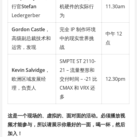
行官
Stefan
机硬件的实际行
11.30am
Ledergerber
为
Gordon Castle
，
完全 IP 制作环境
中午 12
高级副总裁技术和
中的现实世界挑
点
运营，发现
战
SMPTE ST 2110-
Kevin Salvidge
，
21 – 流量整形和
欧洲区域发展经
交付时间 – -21 比
12.30pm
理，负责人
CMAX 和 VRX 还
多
这是一个现场的、虚拟的、面对面的活动。必须播放视
频才能参与，所以请展示你最好的一面，喝一杯，然后
加入！