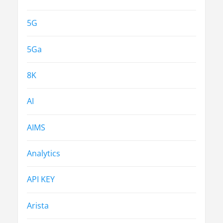
5G
5Ga
8K
AI
AIMS
Analytics
API KEY
Arista