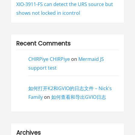
XIO-3911-FS can detect the URS source but
shows not locked in icontrol
Recent Comments
CHIRPiye CHIRPiye
on
Mermaid JS
support test
如何打开K2和GVIO的日志文件 – Nick's
Family
on
如何查看和导出GVIO日志
Archives