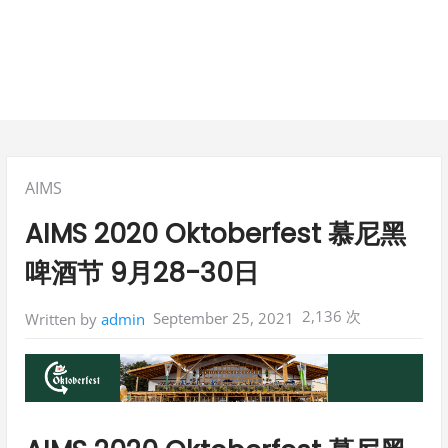
Posted
AIMS
in:
AIMS 2020 Oktoberfest 慕尼黑
啤酒节 9月28-30日
2,136 次
September 25, 2021
Written by
admin