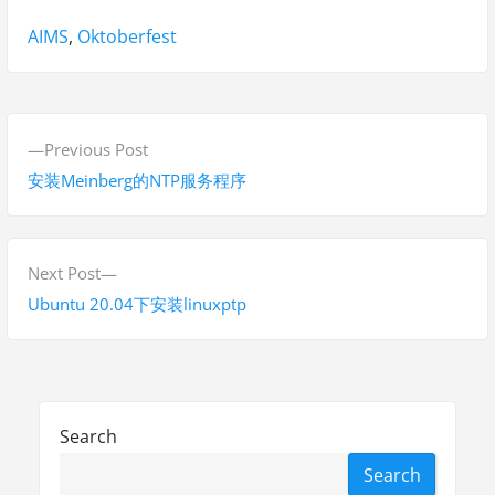
Tags:
AIMS
,
Oktoberfest
P
P
Previous Post
o
r
安装Meinberg的NTP服务程序
s
e
v
t
i
N
Next Post
n
o
e
Ubuntu 20.04下安装linuxptp
a
u
x
s
t
v
p
p
i
o
o
Search
g
s
s
Search
t
t