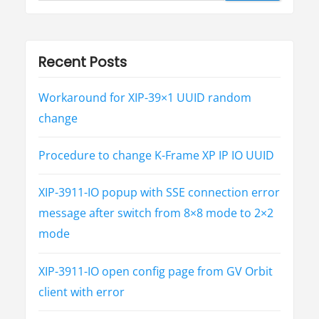
a
:
:
t
i
Recent Posts
o
Workaround for XIP-39×1 UUID random
n
change
Procedure to change K-Frame XP IP IO UUID
XIP-3911-IO popup with SSE connection error
message after switch from 8×8 mode to 2×2
mode
XIP-3911-IO open config page from GV Orbit
client with error