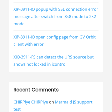
i
XIP-3911-IO popup with SSE connection error
o
message after switch from 8×8 mode to 2×2
mode
n
XIP-3911-IO open config page from GV Orbit
client with error
XIO-3911-FS can detect the URS source but
shows not locked in icontrol
Recent Comments
CHIRPiye CHIRPiye
on
Mermaid JS support
test