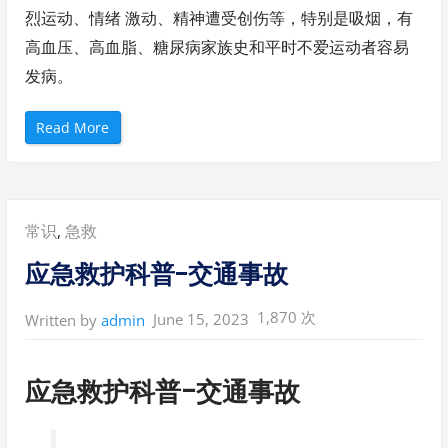
烈运动、情绪 激动、精神遭受创伤等，特别是吸烟，有
高血压、高血脂、糖尿病家族史和平时不爱运动者容易
发病。
“
Read More
应
急
救
护
科
普
-
Posted
常识
,
急救
心
脏
病
in:
应急救护科普-交通事故
”
1,870 次
June 15, 2023
Written by
admin
应急救护科普-交通事故