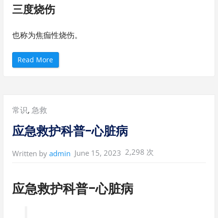
三度烧伤
也称为焦痂性烧伤。
“
Read More
应
急
救
护
科
普
-
Posted
常识
,
急救
烧
烫
伤
in:
应急救护科普-心脏病
”
2,298 次
June 15, 2023
Written by
admin
应急救护科普-心脏病