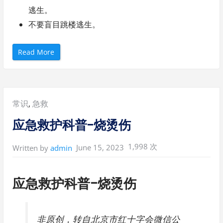
逃生。
不要盲目跳楼逃生。
“
Read More
应
急
救
护
科
普
-
Posted
常识
,
急救
地
震
”
in:
应急救护科普-烧烫伤
1,998 次
June 15, 2023
Written by
admin
应急救护科普-烧烫伤
非原创，转自北京市红十字会微信公