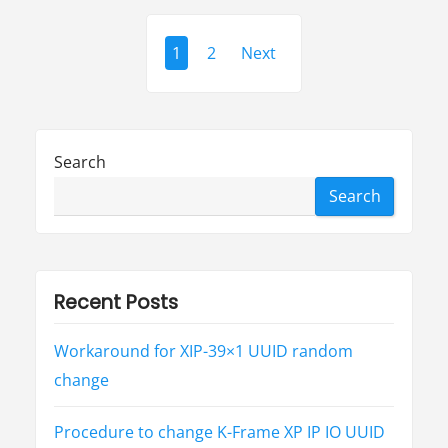
科
普
P
-
中
1
2
Next
风
o
”
s
t
Search
s
Search
p
a
g
Recent Posts
i
Workaround for XIP-39×1 UUID random
n
change
a
t
Procedure to change K-Frame XP IP IO UUID