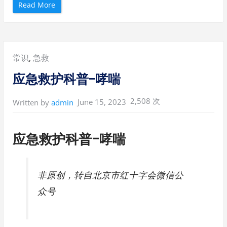
“
Read More
应
急
救
护
科
普
-
Posted
常识
,
急救
成
人
气
in:
应急救护科普-哮喘
道
异
物
梗
2,508 次
June 15, 2023
Written by
admin
阻
”
应急救护科普-哮喘
非原创，转自北京市红十字会微信公
众号