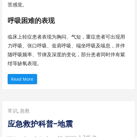
苦感觉。
呼吸困难的表现
临床上轻症患者表现为胸闷、气短，重症患者可出现用
力呼吸、张口呼吸、耸肩呼吸、端坐呼吸及喘息，并伴
随呼吸频率、节律及深度的变化，部分患者同时伴有紫
绀等缺氧表现。
“
Read More
应
急
救
护
科
普
-
Posted
常识
,
急救
呼
吸
困
in:
应急救护科普-地震
难
”
1,745 次