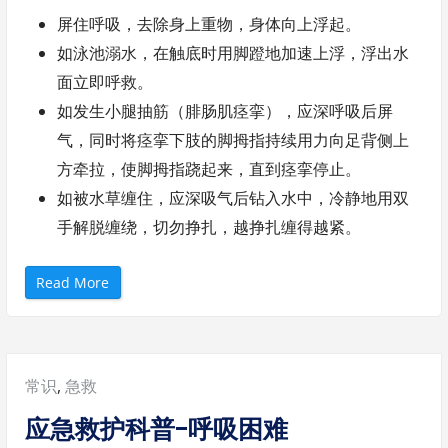
屏住呼吸，去除身上重物，身体向上浮起。
如泳池溺水，在触底时用脚蹬地加速上浮，浮出水
面立即呼救。
如发生小腿抽筋（腓肠肌痉挛），应深呼吸后屏
气，同时将痉挛下肢的脚拇指持续用力向足背侧上
方牵拉，使脚拇指跷起来，直到痉挛停止。
如被水草缠住，应深吸气后钻入水中，冷静地用双
手解脱缠绕，切勿挣扎，越挣扎缠得越紧。
“
Read More
应
急
救
护
科
普
-
Posted
常识
,
急救
溺
水
”
in:
应急救护科普-呼吸困难