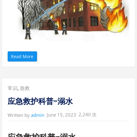
“
Read More
应
急
救
护
科
普
-
Posted
常识
,
急救
火
灾
”
in:
应急救护科普-溺水
2,240 次
June 15, 2023
Written by
admin