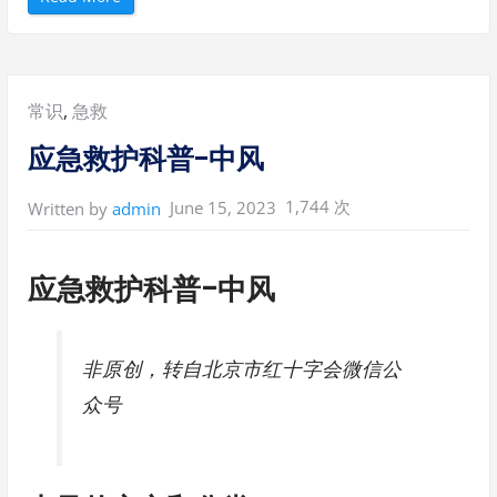
应
急
救
护
科
普
-
Posted
常识
,
急救
交
通
事
in:
应急救护科普-中风
故
”
1,744 次
June 15, 2023
Written by
admin
应急救护科普-中风
非原创，转自北京市红十字会微信公
众号