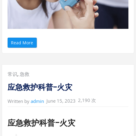
“
Read More
应
急
救
护
科
普
-
Posted
常识
,
急救
哮
喘
”
in:
应急救护科普-火灾
2,190 次
June 15, 2023
Written by
admin
应急救护科普-火灾