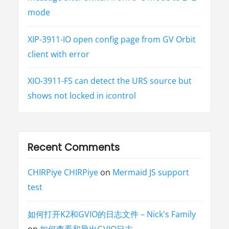
mode
XIP-3911-IO open config page from GV Orbit
client with error
XIO-3911-FS can detect the URS source but
shows not locked in icontrol
Recent Comments
CHIRPiye CHIRPiye
on
Mermaid JS support
test
如何打开K2和GVIO的日志文件 – Nick's Family
on
如何查看和导出GVIO日志