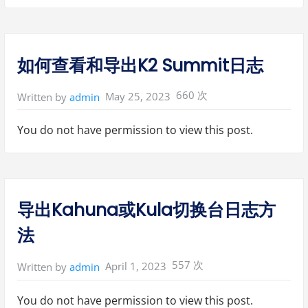
何
查
看
和
导
出
G
如何查看和导出K2 Summit日志
V
I
O
日
660 次
May 25, 2023
Written by
admin
志
”
You do not have permission to view this post.
导出Kahuna或Kula切换台日志方
法
557 次
April 1, 2023
Written by
admin
You do not have permission to view this post.