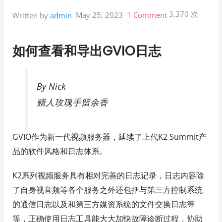
3,370 次
on
May 25, 2023
1 Comment
Written by
admin
如
何
如何查看和导出GVIO日志
查
看
和
By Nick
导
赠人玫瑰手留余香
出
GVIO
GVIO作为新一代视频服务器，延续了上代K2 Summit产
日
品的软件风格和日志体系。
志
K2系列视频服务具有相对完善的日志记录，日志内容除
了自身视音频等各个服务之外还包括与第三方控制系统
的通信日志以及和第三方媒资系统的文件交换日志等
等，正确使用日志工具能大大加快故障诊断过程，协助