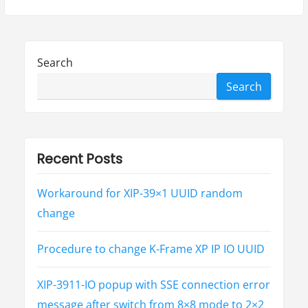
Search
Search
Recent Posts
Workaround for XIP-39×1 UUID random
change
Procedure to change K-Frame XP IP IO UUID
XIP-3911-IO popup with SSE connection error
message after switch from 8×8 mode to 2×2