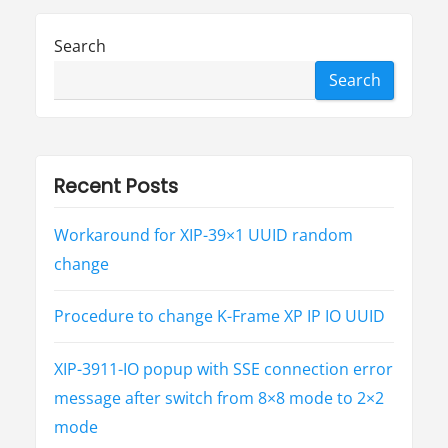
E
I
C
Search
E
8
8
Search
5
0
s
w
i
t
c
h
Recent Posts
c
o
n
f
Workaround for XIP-39×1 UUID random
i
g
change
u
r
a
t
Procedure to change K-Frame XP IP IO UUID
i
o
n
i
XIP-3911-IO popup with SSE connection error
n
t
e
message after switch from 8×8 mode to 2×2
r
p
mode
r