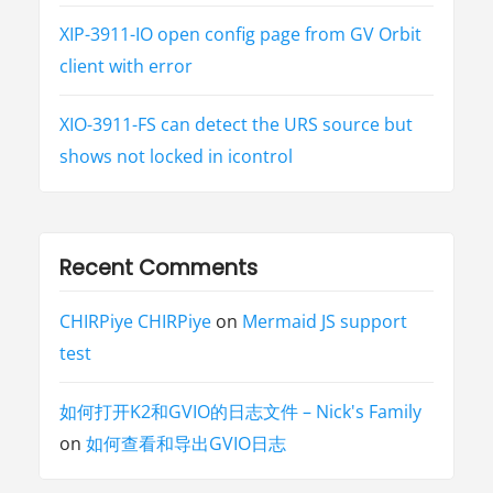
e
t
a
XIP-3911-IO open config page from GV Orbit
t
i
client with error
o
n
”
XIO-3911-FS can detect the URS source but
shows not locked in icontrol
Recent Comments
CHIRPiye CHIRPiye
on
Mermaid JS support
test
如何打开K2和GVIO的日志文件 – Nick's Family
on
如何查看和导出GVIO日志