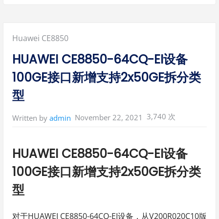
”
O
S
P
F
基
Posted
Huawei CE8850
本
功
能
in:
HUAWEI CE8850-64CQ-EI设备
示
例
–
100GE接口新增支持2x50GE拆分类
H
U
A
型
W
E
I
C
3,740 次
November 22, 2021
Written by
admin
E
8
8
5
0
HUAWEI CE8850-64CQ-EI设备
-
6
4
100GE接口新增支持2x50GE拆分类
C
Q
-
型
E
I
”
对于HUAWEI CE8850-64CQ-EI设备，从V200R020C10版