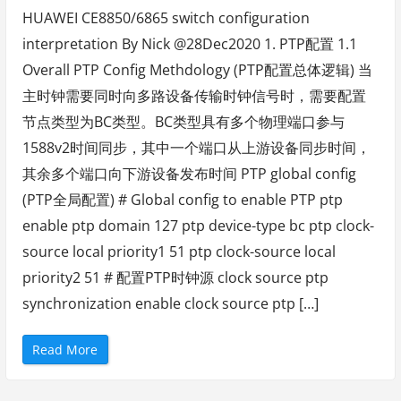
I
设
HUAWEI CE8850/6865 switch configuration
备
1
interpretation By Nick @28Dec2020 1. PTP配置 1.1
0
0
Overall PTP Config Methdology (PTP配置总体逻辑) 当
G
E
接
主时钟需要同时向多路设备传输时钟信号时，需要配置
口
新
节点类型为BC类型。BC类型具有多个物理端口参与
增
支
1588v2时间同步，其中一个端口从上游设备同步时间，
持
2
其余多个端口向下游设备发布时间 PTP global config
x
5
(PTP全局配置) # Global config to enable PTP ptp
0
G
E
enable ptp domain 127 ptp device-type bc ptp clock-
拆
分
source local priority1 51 ptp clock-source local
类
型
priority2 51 # 配置PTP时钟源 clock source ptp
”
synchronization enable clock source ptp […]
“
Read More
H
U
A
W