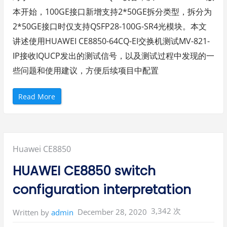
本开始，100GE接口新增支持2*50GE拆分类型，拆分为
2*50GE接口时仅支持QSFP28-100G-SR4光模块。本文
讲述使用HUAWEI CE8850-64CQ-EI交换机测试MV-821-
IP接收IQUCP发出的测试信号，以及测试过程中发现的一
些问题和使用建议，方便后续项目中配置
“
Read More
H
U
A
W
E
I
C
Posted
Huawei CE8850
E
8
8
in:
HUAWEI CE8850 switch
5
0
-
configuration interpretation
6
4
C
Q
3,342 次
December 28, 2020
Written by
admin
-
E