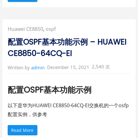
H
U
A
W
E
I
C
Posted
Huawei CE8850
,
ospf
E
8
8
in:
配置OSPF基本功能示例 – HUAWEI
5
0
-
CE8850-64CQ-EI
6
4
C
Q
2,540 次
December 15, 2021
Written by
admin
-
E
I
通
过
配置OSPF基本功能示例
S
T
e
l
n
以下是华为HUAWEI CE8850-64CQ-EI交换机的一个osfp
e
t
配置实例，供参考
登
录
设
备
“
Read More
举
配
例
置