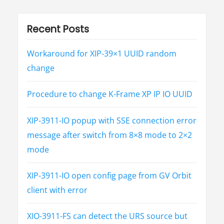
P
源
位
置
Recent Posts
差
异
导
致
Workaround for XIP-39×1 UUID random
的
系
change
统
时
间
差
Procedure to change K-Frame XP IP IO UUID
”
XIP-3911-IO popup with SSE connection error
message after switch from 8×8 mode to 2×2
mode
XIP-3911-IO open config page from GV Orbit
client with error
XIO-3911-FS can detect the URS source but