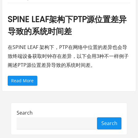
f
互
联
配
SPINE LEAF架构下PTP源位置差异
置
参
考
导致的系统时间差
”
在SPINE LEAF 架构下，PTP在网络中位置的差异也会导
致终端设备获取时钟存在差异，以下会用3种不一样例子
阐述PTP源位置差异导致的系统时间差。
“
Read More
S
P
I
N
E
L
E
Search
A
F
架
Search
构
下
P
T