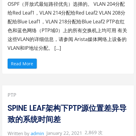
OSPF（开放式最短路径优先）选择的。 VLAN 204分配
给Red Leaf1，VLAN 214分配给Red Leaf2 VLAN 208分
配给Blue Leaf1，VLAN 218分配给Blue Leaf2 PTP在红
色和蓝色网络（PTP域0）上的所有交换机上均可用 有关
这些VLAN的详细信息，请参阅 Arista媒体网络上设备的
VLAN和IP地址分配。 […]
“
Read More
A
r
i
s
t
a
交
Posted
PTP
换
机
S
in:
SPINE LEAF架构下PTP源位置差异导
p
i
n
致的系统时间差
e
-
L
e
2,869 次
January 22, 2021
Written by
admin
a