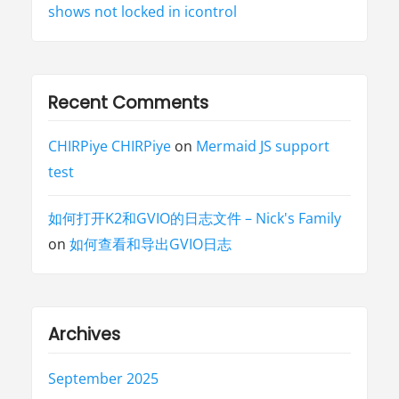
shows not locked in icontrol
Recent Comments
CHIRPiye CHIRPiye
on
Mermaid JS support
test
如何打开K2和GVIO的日志文件 – Nick's Family
on
如何查看和导出GVIO日志
Archives
September 2025