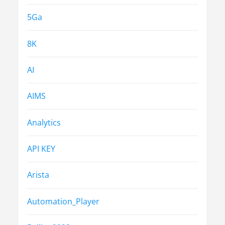
5Ga
8K
AI
AIMS
Analytics
API KEY
Arista
Automation_Player