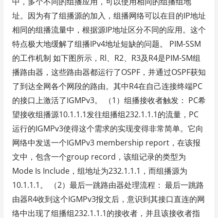
中，多个不同的组播应用，可以使用相同的组播组地
址。因为有了组播源的加入，组播网络可以在目的IP地址
相同的组播流量中，根据源IP地址区分不同的应用。这个
特点极大地缓解了组播IPv4地址短缺的问题。 PIM-SSM
的工作机制 如下图所示，Rl、R2、R3及R4是PIM-SM组
播路由器，这些路由器都运行了OSPF，并通过OSPF获知
了到达全网各个网段的路由。其中R4在自己连接终端PC
的接口上激活了IGMPv3。 （1）组播接收者触发： PC希
望接收组播源10.1.1.1发往组播组232.1.1.1的流量，PC
运行的IGMPv3使得这个需求的实现变得非常简单。它向
网络中发送一个IGMPv3 membership report，在该报
文中，包含一个group record，该组记录的类型为
Mode Is Include，组地址为232.1.1.1，而组播源为
10.1.1.1。 （2）最后一跳路由器处理流程： 最后一跳路
由器R4收到这个IGMPv3报文后，意识到其接口直连的网
络中出现了组播组232.1.1.1的接收者，并且该接收者指