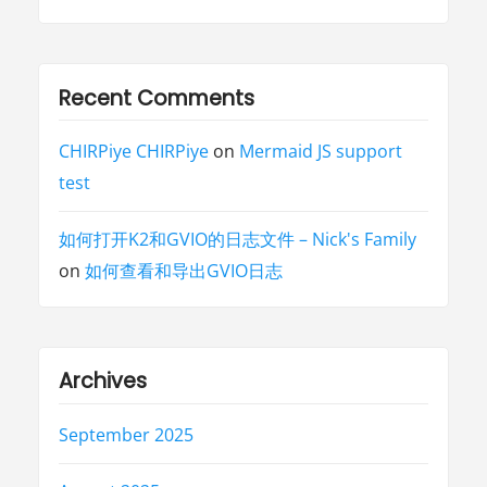
Recent Comments
CHIRPiye CHIRPiye
on
Mermaid JS support
test
如何打开K2和GVIO的日志文件 – Nick's Family
on
如何查看和导出GVIO日志
Archives
September 2025