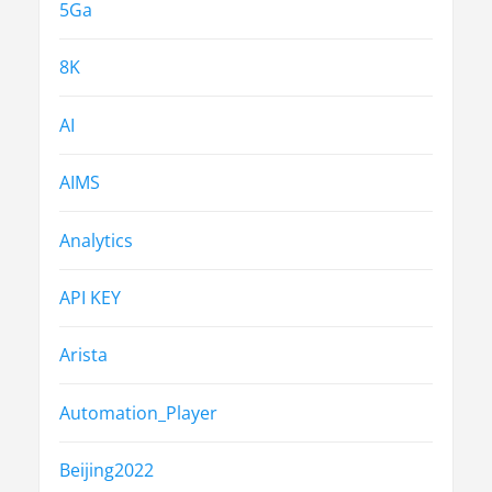
5Ga
8K
AI
AIMS
Analytics
API KEY
Arista
Automation_Player
Beijing2022