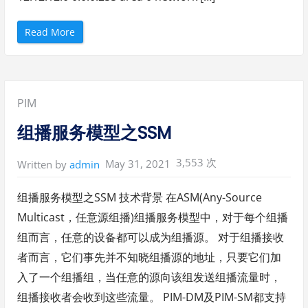
“
Read More
S
S
M
配
置
案
例
Posted
PIM
”
in:
组播服务模型之SSM
3,553 次
May 31, 2021
Written by
admin
组播服务模型之SSM 技术背景 在ASM(Any-Source
Multicast，任意源组播)组播服务模型中，对于每个组播
组而言，任意的设备都可以成为组播源。 对于组播接收
者而言，它们事先并不知晓组播源的地址，只要它们加
入了一个组播组，当任意的源向该组发送组播流量时，
组播接收者会收到这些流量。 PIM-DM及PIM-SM都支持