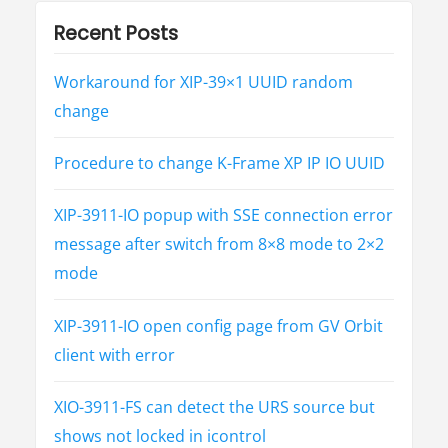
Recent Posts
Workaround for XIP-39×1 UUID random
change
Procedure to change K-Frame XP IP IO UUID
XIP-3911-IO popup with SSE connection error
message after switch from 8×8 mode to 2×2
mode
XIP-3911-IO open config page from GV Orbit
client with error
XIO-3911-FS can detect the URS source but
shows not locked in icontrol