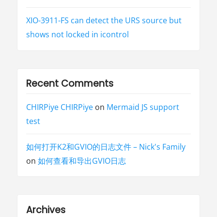
XIO-3911-FS can detect the URS source but
shows not locked in icontrol
Recent Comments
CHIRPiye CHIRPiye
on
Mermaid JS support
test
如何打开K2和GVIO的日志文件 – Nick's Family
on
如何查看和导出GVIO日志
Archives