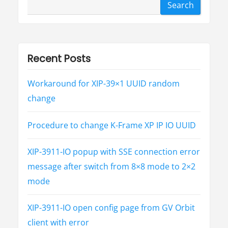
Search
t
t
a
:
:
t
i
Recent Posts
o
Workaround for XIP-39×1 UUID random
n
change
Procedure to change K-Frame XP IP IO UUID
XIP-3911-IO popup with SSE connection error
message after switch from 8×8 mode to 2×2
mode
XIP-3911-IO open config page from GV Orbit
client with error