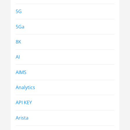
5G
5Ga
8K
AI
AIMS
Analytics
API KEY
Arista