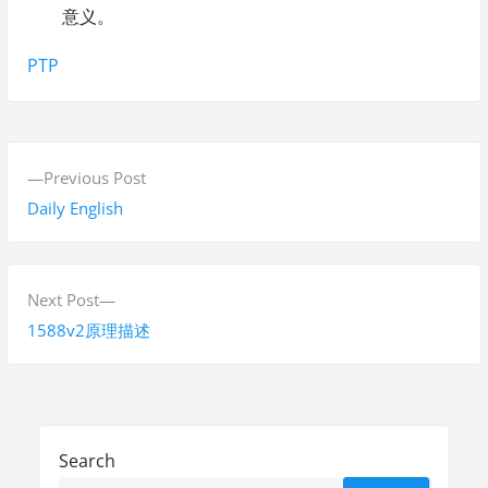
意义。
Tags:
PTP
P
P
Previous Post
o
r
Daily English
s
e
v
t
i
N
Next Post
n
o
e
1588v2原理描述
a
u
x
s
t
v
p
p
i
o
o
Search
g
s
s