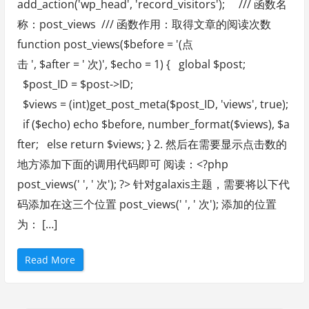
add_action('wp_head', 'record_visitors'); /// 函数名
称：post_views /// 函数作用：取得文章的阅读次数
function post_views($before = '(点
击 ', $after = ' 次)', $echo = 1) { global $post;
$post_ID = $post->ID;
$views = (int)get_post_meta($post_ID, 'views', true);
if ($echo) echo $before, number_format($views), $a
fter; else return $views; } 2. 然后在需要显示点击数的
地方添加下面的调用代码即可 阅读：<?php
post_views(' ', ' 次'); ?> 针对galaxis主题，需要将以下代
码添加在这三个位置 post_views(' ', ' 次'); 添加的位置
为： […]
“
Read More
无
插
件
实
现