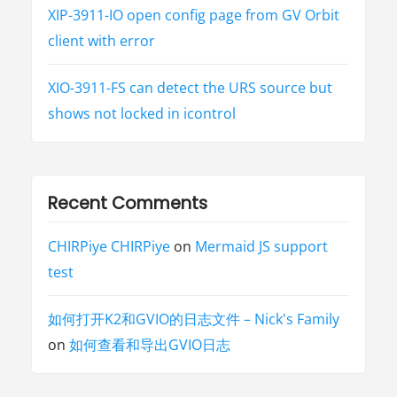
XIP-3911-IO open config page from GV Orbit
client with error
XIO-3911-FS can detect the URS source but
shows not locked in icontrol
Recent Comments
CHIRPiye CHIRPiye
on
Mermaid JS support
test
如何打开K2和GVIO的日志文件 – Nick's Family
on
如何查看和导出GVIO日志