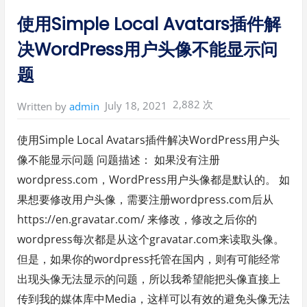
况
下
in:
使用Simple Local Avatars插件解
为
W
o
决WordPress用户头像不能显示问
r
d
P
题
r
e
s
s
2,882 次
July 18, 2021
Written by
admin
添
加
G
o
使用Simple Local Avatars插件解决WordPress用户头
o
g
像不能显示问题 问题描述： 如果没有注册
l
e
wordpress.com，WordPress用户头像都是默认的。 如
A
n
果想要修改用户头像，需要注册wordpress.com后从
a
l
y
https://en.gravatar.com/ 来修改，修改之后你的
t
i
wordpress每次都是从这个gravatar.com来读取头像。
c
s
但是，如果你的wordpress托管在国内，则有可能经常
的
步
出现头像无法显示的问题，所以我希望能把头像直接上
骤
”
传到我的媒体库中Media，这样可以有效的避免头像无法